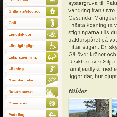
systergruva till Fa
vandring från Övre
Grillplats/slogbod
Gesunda, Mångberg
Golf
i nästa kosning ta 
stigningarna tills d
Längdskidor
traktorspåret på väs
Lättillgängligt
hittar stigen. En sk
Gå över krönet och 
Lekplatser m.m.
Utsikten över Siljan
familjeutflykt med
Löpning
ligger där, hur djup
Mountainbike
Bilder
Naturreservat
Orientering
Paddling