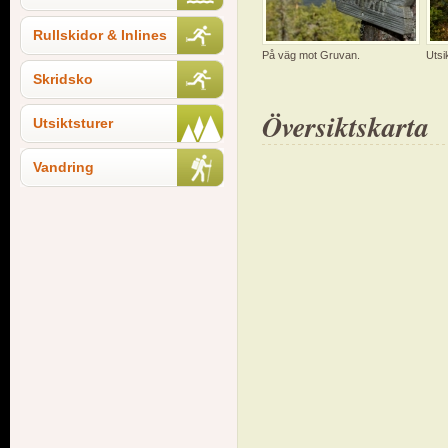
Rullskidor & Inlines
På väg mot Gruvan.
Utsi
Skridsko
Översiktskarta
Utsiktsturer
Vandring