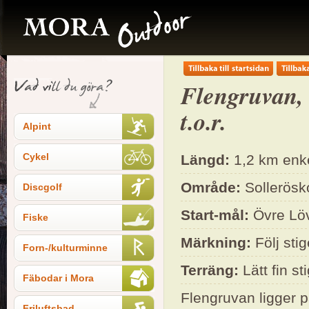
Flengruvan, 
t.o.r.
Alpint
Cykel
Längd:
1,2 km enke
Område:
Sollerösk
Discgolf
Start-mål:
Övre Lö
Fiske
Märkning:
Följ sti
Forn-/kulturminne
Terräng:
Lätt fin st
Fäbodar i Mora
Flengruvan ligger 
Friluftsbad