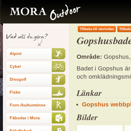
Gopshusbade
Alpint
Område:
Gopshus, 
Cykel
Badet i Gopshus är 
och omklädningsmöj
Discgolf
Länkar
Fiske
Gopshus webbpl
Forn-/kulturminne
Bilder
Fäbodar i Mora
Friluftsbad