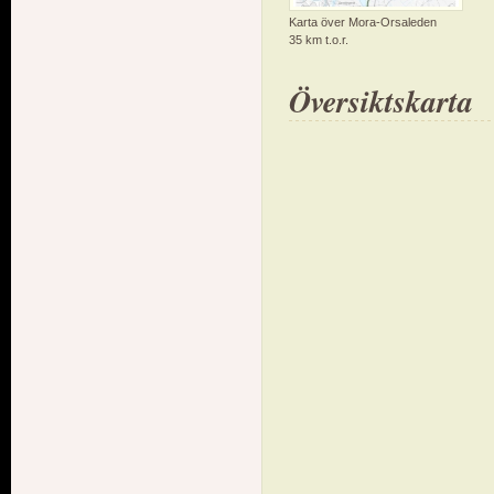
Karta över Mora-Orsaleden
35 km t.o.r.
Översiktskarta