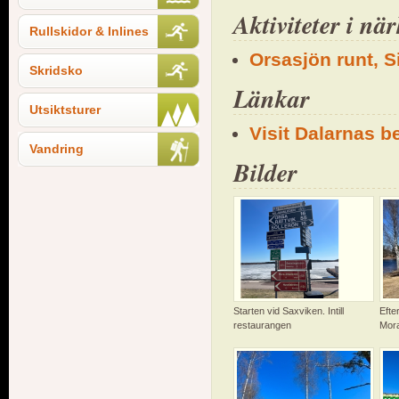
Aktiviteter i nä
Rullskidor & Inlines
Orsasjön runt, S
Skridsko
Länkar
Utsiktsturer
Visit Dalarnas b
Vandring
Bilder
Starten vid Saxviken. Intill
Efte
restaurangen
Mora