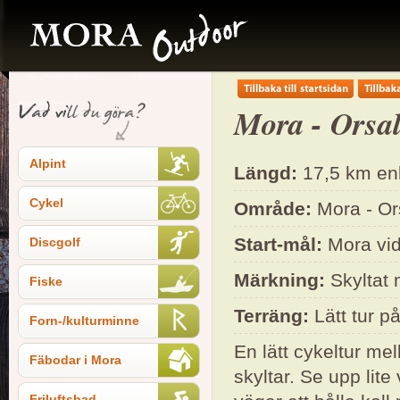
Mora - Orsal
Alpint
Längd:
17,5 km enk
Cykel
Område:
Mora - Or
Start-mål:
Mora vid
Discgolf
Märkning:
Skyltat 
Fiske
Terräng:
Lätt tur på
Forn-/kulturminne
En lätt cykeltur m
Fäbodar i Mora
skyltar. Se upp lite
Friluftsbad