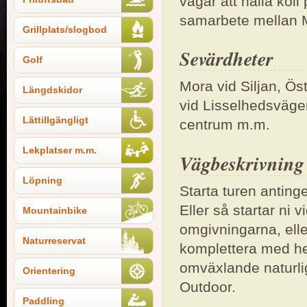
vägar att hålla kol
samarbete mellan 
Grillplats/slogbod
Sevärdheter
Golf
Mora vid Siljan, Ös
Längdskidor
vid Lisselhedsväg
Lättillgängligt
centrum m.m.
Lekplatser m.m.
Vägbeskrivning
Löpning
Starta turen anting
Eller så startar ni 
Mountainbike
omgivningarna, elle
Naturreservat
komplettera med hel
omväxlande naturlig
Orientering
Outdoor.
Paddling