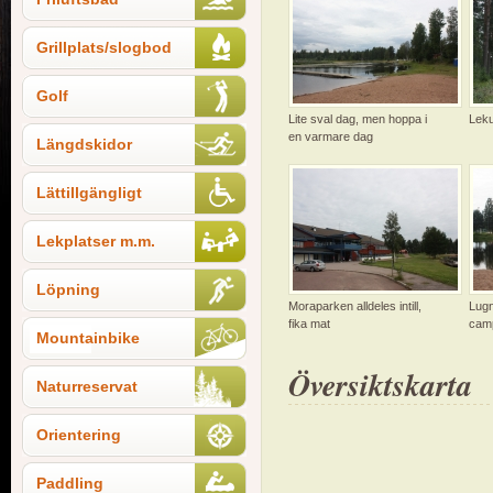
Grillplats/slogbod
Golf
Lite sval dag, men hoppa i
Leku
en varmare dag
Längdskidor
Lättillgängligt
Lekplatser m.m.
Löpning
Moraparken alldeles intill,
Lugnt
fika mat
cam
Mountainbike
Översiktskarta
Naturreservat
Orientering
Paddling