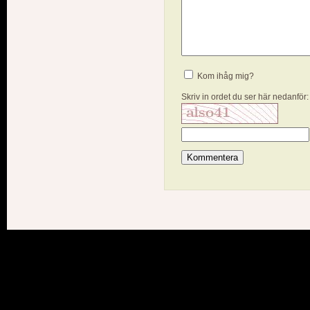
Kom ihåg mig?
Skriv in ordet du ser här nedanför: