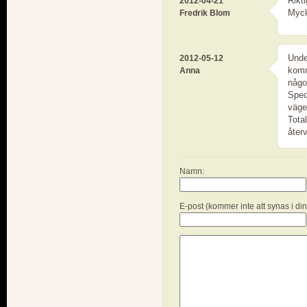
Rikt
2012-04-21
Myck
Fredrik Blom
Unde
2012-05-12
komm
Anna
någo
Spec
väge
Tota
åter
Namn:
E-post (kommer inte att synas i di