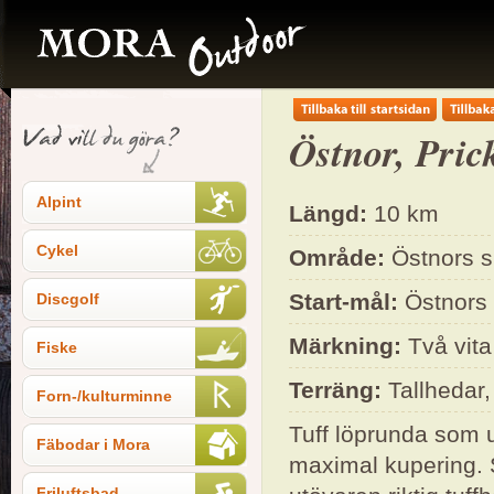
Östnor, Pric
Alpint
Längd:
10 km
Cykel
Område:
Östnors s
Start-mål:
Östnors 
Discgolf
Märkning:
Två vita
Fiske
Terräng:
Tallhedar,
Forn-/kulturminne
Tuff löprunda som ut
Fäbodar i Mora
maximal kupering. 
Friluftsbad