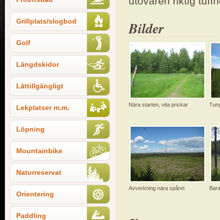
utövaren riktig tuffh
Grillplats/slogbod
Bilder
Golf
Längdskidor
Lättillgängligt
Nära starten, vita prickar
Tung
Lekplatser m.m.
Löpning
Mountainbike
Naturreservat
Avverkning nära spåret
Bara
Orientering
Paddling