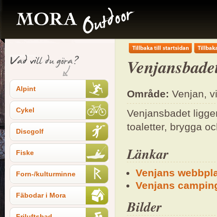
Venjansbadet
Alpint
Område:
Venjan, v
Cykel
Venjansbadet ligger
toaletter, brygga oc
Discgolf
Länkar
Fiske
Venjans webbpl
Forn-/kulturminne
Venjans campin
Fäbodar i Mora
Bilder
Friluftsbad