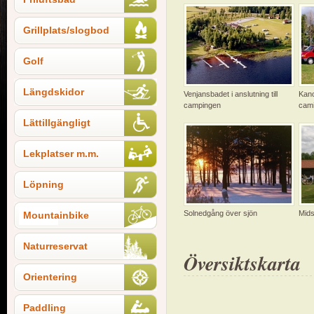
Grillplats/slogbod
Golf
Längdskidor
Venjansbadet i anslutning till
Kano
campingen
cam
Lättillgängligt
Lekplatser m.m.
Löpning
Solnedgång över sjön
Mid
Mountainbike
Naturreservat
Översiktskarta
Orientering
Paddling