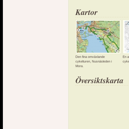
Kartor
Den fina omväxlande
En a
cykelturen, Nusnäsleden i
cyke
Mora.
Översiktskarta