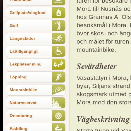
turen för besökare 
Mora till Nusnäs oc
Grillplats/slogbod
hos Grannas A. Ols
besöksmål i Mora. 
Golf
över skos- och äng
Längdskidor
och målet för turen
mountainbike.
Lättillgängligt
Sevärdheter
Lekplatser m.m.
Vasastatyn i Mora,
Löpning
byar, Siljans strand
Mountainbike
skogsmark utmed gr
Mora med den stora 
Naturreservat
Orientering
Vägbeskrivning
Paddling
Starta turen vid Sa