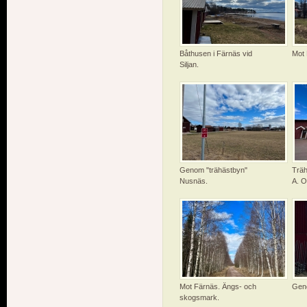
Båthusen i Färnäs vid
Mot 
Siljan.
Genom "trähästbyn"
Träh
Nusnäs.
A. O
Mot Färnäs. Ängs- och
Geno
skogsmark.