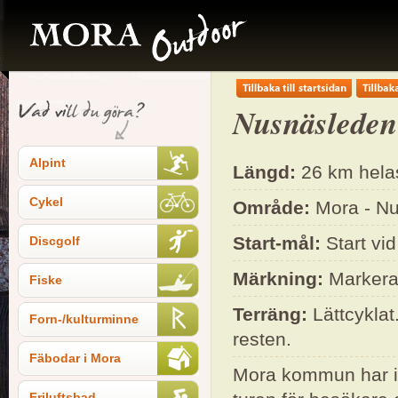
Nusnäsleden
Alpint
Längd:
26 km hela
Cykel
Område:
Mora - Nu
Start-mål:
Start vi
Discgolf
Märkning:
Markerad
Fiske
Terräng:
Lättcyklat
Forn-/kulturminne
resten.
Fäbodar i Mora
Mora kommun har i 
Friluftsbad