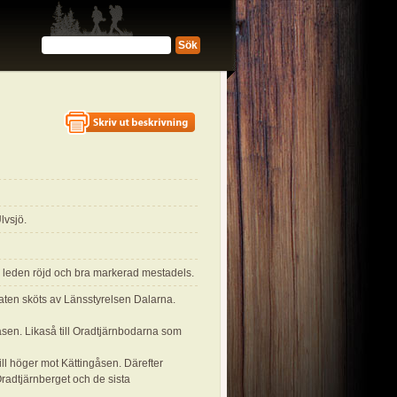
Sök
lvsjö.
, leden röjd och bra markerad mestadels.
ten sköts av Länsstyrelsen Dalarna.
åsen. Likaså till Oradtjärnbodarna som
ll höger mot Kättingåsen. Därefter
adtjärnberget och de sista