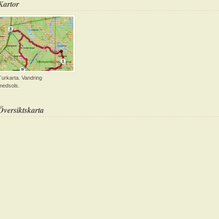
Kartor
Turkarta. Vandring
medsols.
Översiktskarta