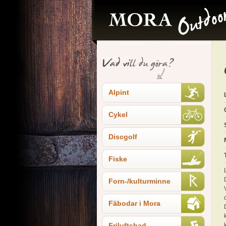
Alpint
Cykel
Discgolf
Fiske
Forn-/kulturminne
Fäbodar i Mora
Friluftsbad