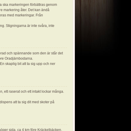
na ska markeringen förbättras genom
re markering åter. Det kan ändå
teras med markeringar. Från
äng. Stigningarna är inte svåra, inte
rkerad och spännande som den är står det
öre Oradjärnbodarna.
 skaplig bit att ta sig upp och ner
 ett raserat och ett intakt lockar många.
dispens att ta sig dit med skoter på
 höger sida. ca 4 km före Kräckelbäcken.