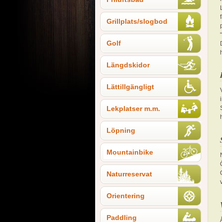
Grillplats/slogbod
Golf
Längdskidor
Lättillgängligt
Lekplatser m.m.
Löpning
Mountainbike
Naturreservat
Orientering
Paddling