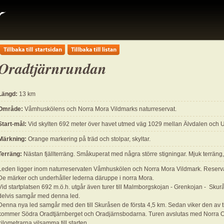
Oradtjärnrundan
Längd:
13 km
Område:
Våmhuskölens och Norra Mora Vildmarks naturreservat.
Start-mål:
Vid skylten 692 meter över havet utmed väg 1029 mellan Älvdalen och U
Märkning:
Orange markering på träd och stolpar, skyltar.
Terräng:
Nästan fjällterräng. Småkuperat med några större stigningar. Mjuk terräng
Leden ligger inom naturreservaten Våmhuskölen och Norra Mora Vildmark. Reserva
De märker och underhåller lederna däruppe i norra Mora.
Vid startplatsen 692 m.ö.h. utgår även turer till Malmborgskojan - Grenkojan - Skur
delvis samgår med denna led.
Denna nya led samgår med den till Skuråsen de första 4,5 km. Sedan viker den av ti
kommer Södra Oradtjärnberget och Oradjärnsbodarna. Turen avslutas med Norra Or
kilometrarna vilsamma till starten.