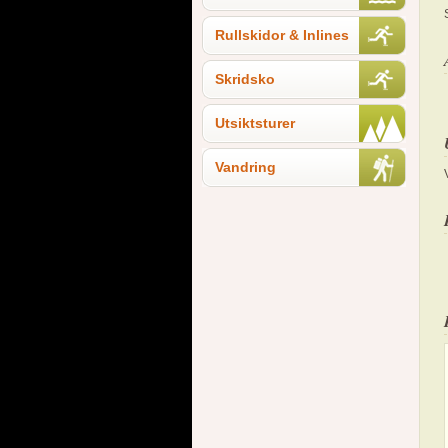
Rullskidor & Inlines
Skridsko
Utsiktsturer
Vandring