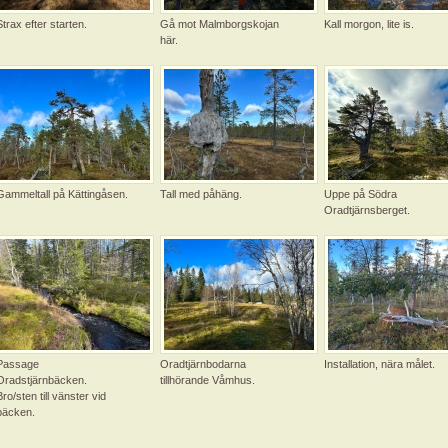
Strax efter starten.
Gå mot Malmborgskojan
Kall morgon, lite is.
här.
Gammeltall på Kättingåsen.
Tall med påhäng.
Uppe på Södra
Oradtjärnsberget.
Passage
Oradtjärnbodarna
Installation, nära målet.
Oradstjärnbäcken.
tillhörande Våmhus.
Bro/sten till vänster vid
bäcken.