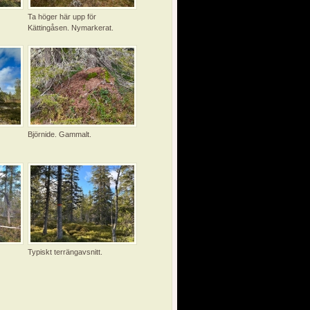
Ta höger här upp för
Kättingåsen. Nymarkerat.
Björnide. Gammalt.
Typiskt terrängavsnitt.