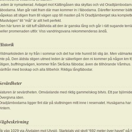
Leden är nymarkerad. Avtaget mot Kättingåsen ska skyltas och vid Oradtjärnbodar
fäbodarna. Man går rakt fram där man kommer in i fäbodarna. Därefter kommer bätt
påpekas att stigen fram till vägen upp till masten på N Oradtjärnberget ska komplet
“Mastvägen” till “mål” är allt helt perfekt.
Den här turen är rätt tuff såtillvida att den är ganska lång och går i rätt sugande terr
heller promenaden utför. Viss vandringsvana rekommenderas ändå.
Historik
Vildmarksleden är ny från i sommar och det har inte hunnit bli stig än. Men välma
inte på. Den äldsta stigen utmed leden är säkerligen den ni kommer på någon km f
Stigen, buffringsvägen, kommer från Skråcka fäbodar, även de tillhörande Våmhus. En
härifrån med boskap och alla tillbehör. Riktiga långfäbodar.
Sevärdheter
Naturen är sevärdheten. Omväxlande med riktig gammelskog bitvis. Ett par björniden,
Övergivna iden.
Oradjärnbodarna ligger fint där på sluttningen mitt inne i reservatet. Husägarna har 
vintern.
Vägbeskrivning
Åk väg 1029 via Älvdalen mot Ulvsjö. Startplats vid skylt “692 meter över havet” på