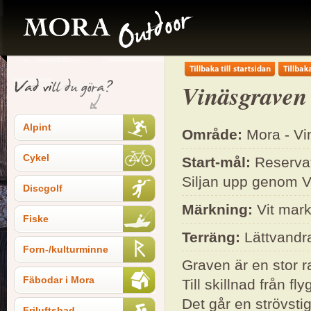
Vinäsgraven
Alpint
Område:
Mora - Vi
Cykel
Start-mål:
Reservat
Siljan upp genom Vi
Discgolf
Märkning:
Vit mark
Fiske
Terräng:
Lättvandr
Forn-/kulturminne
Graven är en stor r
Fäbodar i Mora
Till skillnad från f
Det går en strövsti
Friluftsbad