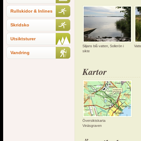
Rullskidor & Inlines
Skridsko
Utsiktsturer
Siljans blå vatten, Sollerön i
Vatt
sikte
Vandring
Kartor
Översiktskarta
Vinäsgraven