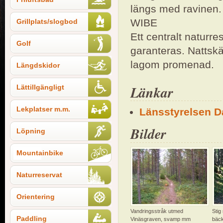
längs med ravinen.
WIBE
Grillplats/slogbod
Ett centralt naturre
Golf
garanteras. Nattsk
lagom promenad.
Längdskidor
Länkar
Lättillgängligt
Lekplatser m.m.
Länsstyrelsen D
Bilder
Löpning
Mountainbike
Naturreservat
Orientering
Vandringsstråk utmed
Stig
Paddling
Vinäsgraven, svamp mm
bäc